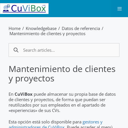
Saltar
al
contenido
Men
Home
/
Knowledgebase
/
Datos de referencia
/
Mantenimiento de clientes y proyectos
Mantenimiento de clientes
y proyectos
En
CuViBox
puede almacenar su propia base de datos
de clientes y proyectos, de forma que puedan ser
reutilizados por sus empleados en el apartado de
«experiencias» de sus CVs.
Esta opción está solo disponible para
gestores y
administradores de CuViBox
. Puede acceder al menú