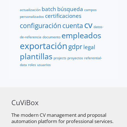
batch
búsqueda
actualización
campos
certificaciones
personalizados
cv
configuración
cuenta
datos-
empleados
de-referencia
documento
exportación
gdpr
legal
plantillas
projects
proyectos
referential-
data
roles
usuarios
CuViBox
The modern CV management and proposal
automation platform for professional services.