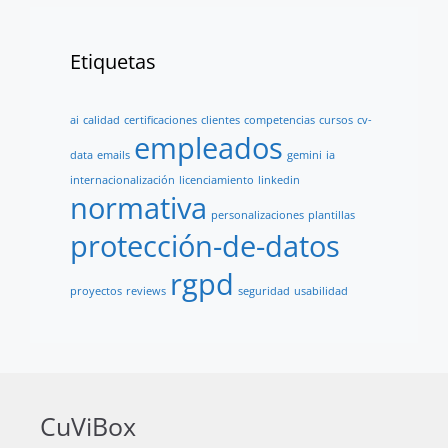
Etiquetas
ai
calidad
certificaciones
clientes
competencias
cursos
cv-
empleados
data
emails
gemini
ia
internacionalización
licenciamiento
linkedin
normativa
personalizaciones
plantillas
protección-de-datos
rgpd
proyectos
reviews
seguridad
usabilidad
CuViBox