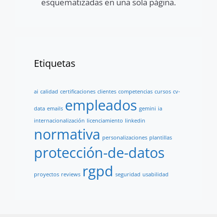
esquematizadas en una sola página.
Etiquetas
ai
calidad
certificaciones
clientes
competencias
cursos
cv-
empleados
data
emails
gemini
ia
internacionalización
licenciamiento
linkedin
normativa
personalizaciones
plantillas
protección-de-datos
rgpd
proyectos
reviews
seguridad
usabilidad