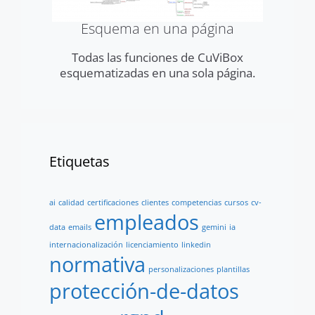
Esquema en una página
Todas las funciones de CuViBox
esquematizadas en una sola página.
Etiquetas
ai
calidad
certificaciones
clientes
competencias
cursos
cv-
empleados
data
emails
gemini
ia
internacionalización
licenciamiento
linkedin
normativa
personalizaciones
plantillas
protección-de-datos