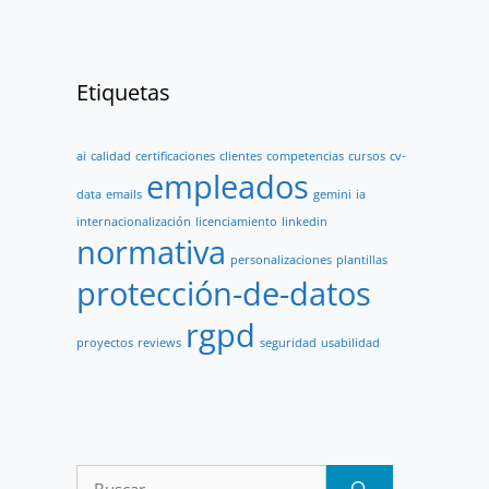
Etiquetas
ai
calidad
certificaciones
clientes
competencias
cursos
cv-
empleados
data
emails
gemini
ia
internacionalización
licenciamiento
linkedin
normativa
personalizaciones
plantillas
protección-de-datos
rgpd
proyectos
reviews
seguridad
usabilidad
Buscar: