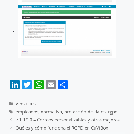
Li
T
W
E
S
n
w
h
m
h
k
itt
at
ai
ar
Categorías
Versiones
e
er
s
l
e
Etiquetas
empleados
,
normativa
,
protección-de-datos
,
rgpd
dI
A
v.1.19.0 – Correos personalizables y otras mejoras
Qué es y cómo funciona el RGPD en CuViBox
n
p